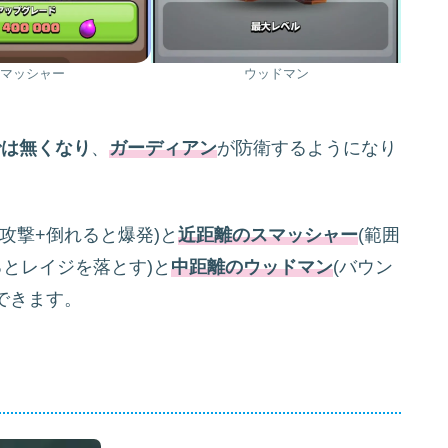
マッシャー
ウッドマン
では無くなり
、
ガーディアン
が防衛するようになり
囲攻撃+倒れると爆発)と
近距離のスマッシャー
(範囲
るとレイジを落とす)と
中距離のウッドマン
(バウン
できます。