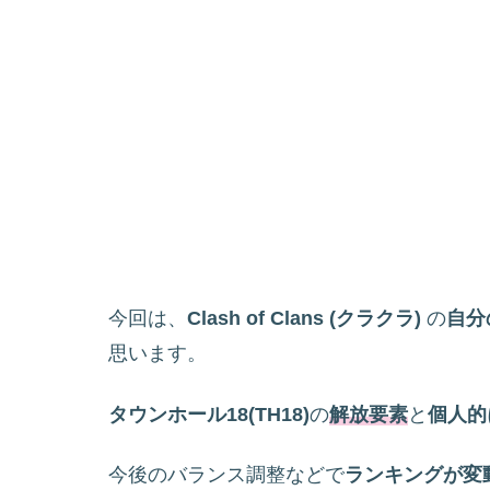
今回は、
Clash of Clans (クラクラ)
の
自分
思います。
タウンホール18(TH18)
の
解放要素
と
個人的
今後のバランス調整などで
ランキングが変