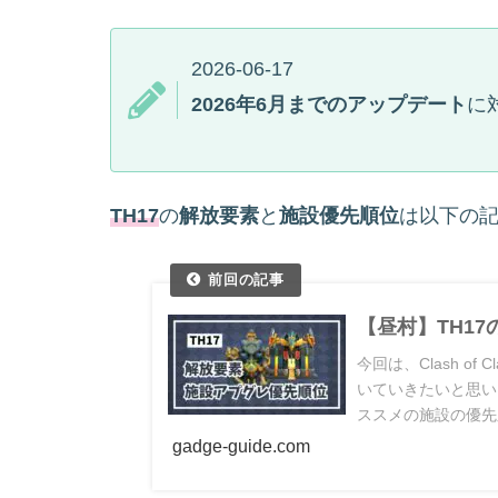
2026-06-17
2026年6月までのアップデート
に
TH17
の
解放要素
と
施設優先順位
は以下の
【昼村】TH1
今回は、Clash of
いていきたいと思いま
ススメの施設の優先
キングが変動する場
gadge-guide.com