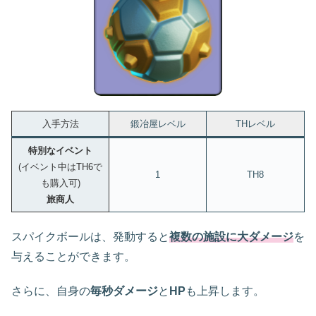
入手方法
鍛冶屋レベル
THレベル
特別なイベント
(イベント中はTH6で
1
TH8
も購入可)
旅商人
スパイクボールは、発動すると
複数の施設に大ダメージ
を
与えることができます。
さらに、自身の
毎秒ダメージ
と
HP
も上昇します。