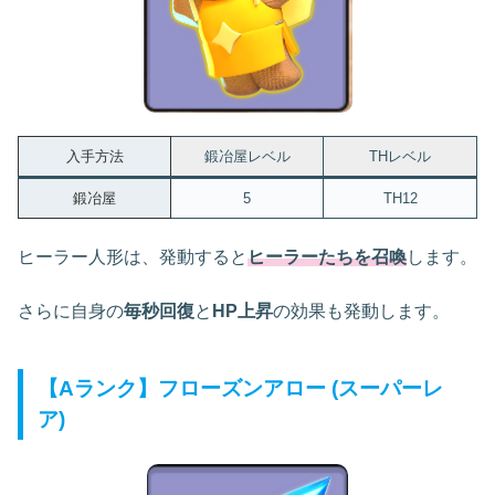
入手方法
鍛冶屋レベル
THレベル
鍛冶屋
5
TH12
ヒーラー人形は、発動すると
ヒーラーたちを召喚
します。
さらに自身の
毎秒回復
と
HP上昇
の効果も発動します。
【Aランク】フローズンアロー (スーパーレ
ア)