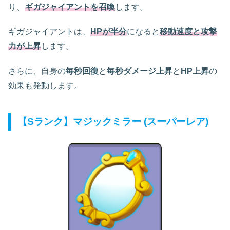
り、
ギガジャイアントを召喚
します。
ギガジャイアントは、
HPが半分
になると
移動速度と攻撃
力が上昇
します。
さらに、自身の
毎秒回復
と
毎秒ダメージ上昇
と
HP上昇
の
効果も発動します。
【Sランク】マジックミラー (スーパーレア)