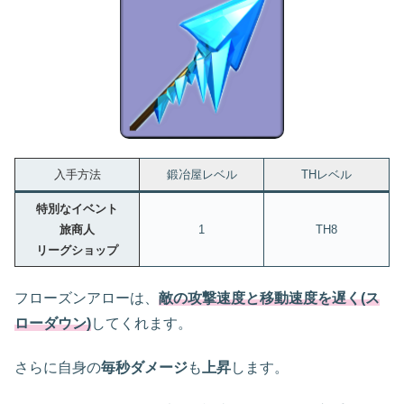
入手方法
鍛冶屋レベル
THレベル
特別なイベント
旅商人
1
TH8
リーグショップ
フローズンアローは、
敵の攻撃速度と移動速度を遅く(ス
ローダウン)
してくれます。
さらに自身の
毎秒ダメージ
も
上昇
します。