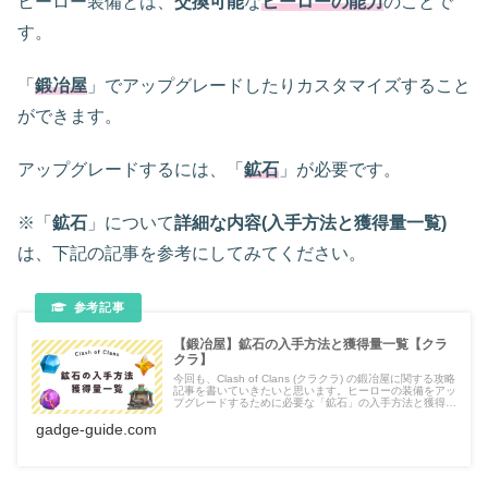
ヒーロー装備とは、
交換可能
な
ヒーローの能力
のことで
す。
「
鍛冶屋
」でアップグレードしたりカスタマイズすること
ができます。
アップグレードするには、「
鉱石
」が必要です。
※「
鉱石
」について
詳細な内容(入手方法と獲得量一覧)
は、下記の記事を参考にしてみてください。
【鍛冶屋】鉱石の入手方法と獲得量一覧【クラ
クラ】
今回も、Clash of Clans (クラクラ) の鍛冶屋に関する攻略
記事を書いていきたいと思います。ヒーローの装備をアッ
プグレードするために必要な「鉱石」の入手方法と獲得量
一覧をご紹介します。
gadge-guide.com