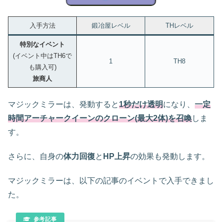
入手方法
鍛冶屋レベル
THレベル
特別なイベント
(イベント中はTH6で
1
TH8
も購入可)
旅商人
マジックミラーは、発動すると
1秒だけ透明
になり、
一定
時間アーチャークイーンのクローン(最大2体)を召喚
しま
す。
さらに、自身の
体力回復
と
HP上昇
の効果も発動します。
マジックミラーは、以下の記事のイベントで入手できまし
た。