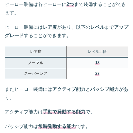
ヒーロー装備は各ヒーローに
2つ
まで装備することができ
ます。
ヒーロー装備には
レア度
があり、以下の
レベル
まで
アップ
グレード
することができます。
レア度
レベル上限
ノーマル
18
スーパーレア
27
またヒーロー装備には
アクティブ能力
と
パッシブ能力
があ
り、
アクティブ能力は
手動で発動する能力
で、
パッシブ能力は
常時発動する能力
です。