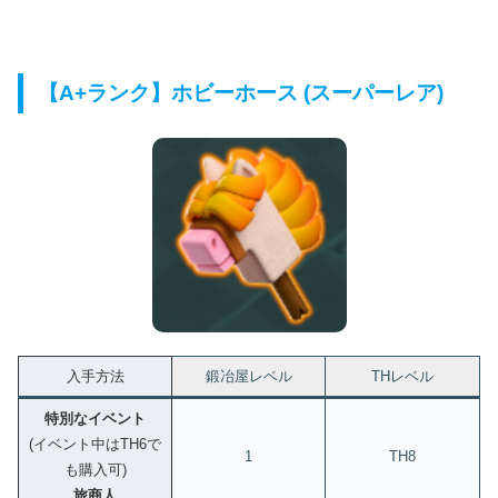
【A+ランク】ホビーホース (スーパーレア)
入手方法
鍛冶屋レベル
THレベル
特別なイベント
(イベント中はTH6で
1
TH8
も購入可)
旅商人