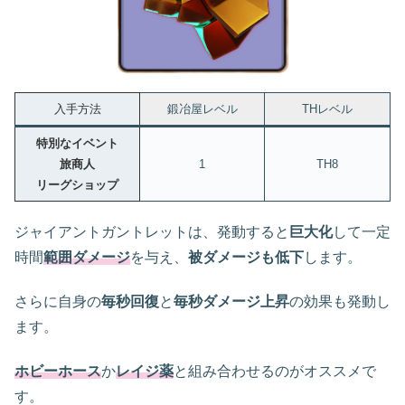
入手方法
鍛冶屋レベル
THレベル
特別なイベント
旅商人
1
TH8
リーグショップ
ジャイアントガントレットは、発動すると
巨大化
して一定
時間
範囲ダメージ
を与え、
被ダメージも低下
します。
さらに自身の
毎秒回復
と
毎秒ダメージ上昇
の効果も発動し
ます。
ホビーホース
か
レイジ薬
と組み合わせるのがオススメで
す。