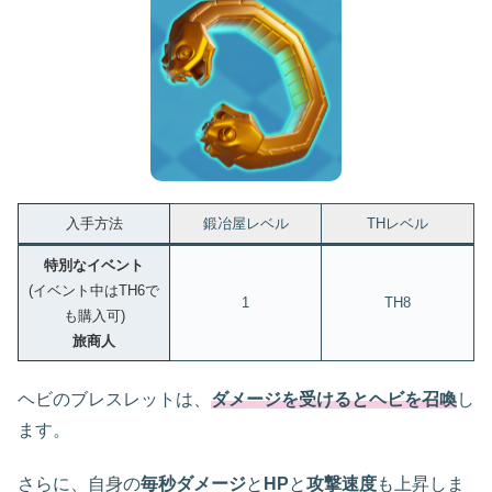
入手方法
鍛冶屋レベル
THレベル
特別なイベント
(イベント中はTH6で
1
TH8
も購入可)
旅商人
ヘビのブレスレットは、
ダメージを受けるとヘビを召喚
し
ます。
さらに、自身の
毎秒ダメージ
と
HP
と
攻撃速度
も上昇しま