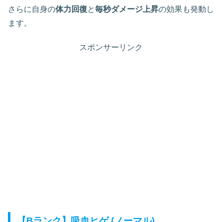
さらに自身の
体力回復
と
毎秒ダメージ上昇
の効果も発動し
ます。
スポンサーリンク
【Bランク】吸血ヒゲ (ノーマル)