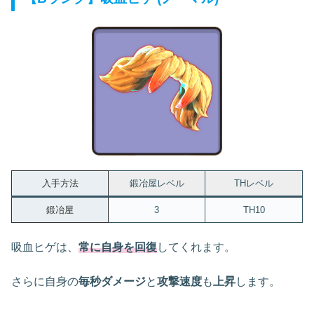
入手方法
鍛冶屋レベル
THレベル
鍛冶屋
3
TH10
吸血ヒゲは、
常に自身を回復
してくれます。
さらに自身の
毎秒ダメージ
と
攻撃速度
も
上昇
します。