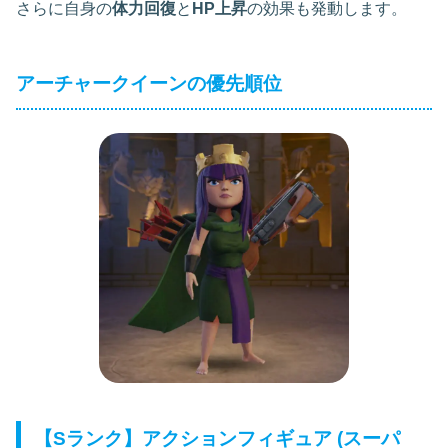
さらに自身の
体力回復
と
HP上昇
の効果も発動します。
アーチャークイーンの優先順位
【Sランク】アクションフィギュア (スーパ