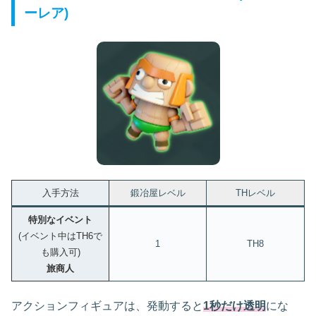
ーレア)
入手方法
鍛冶屋レベル
THレベル
特別なイベント
(イベント中はTH6で
1
TH8
も購入可)
旅商人
アクションフィギュアは、発動すると
1秒だけ透明
にな