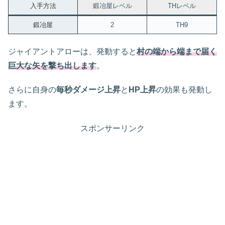
入手方法
鍛冶屋レベル
THレベル
鍛冶屋
2
TH9
ジャイアントアローは、発動すると
村の端から端まで届く
巨大な矢を撃ち出します
。
さらに自身の
毎秒ダメージ上昇
と
HP上昇
の効果も発動し
ます。
スポンサーリンク