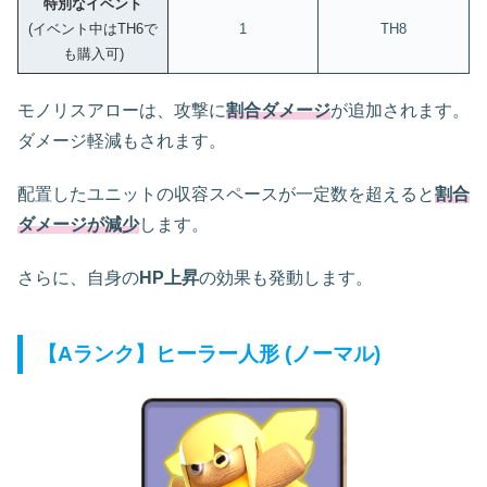
特別なイベント
(イベント中はTH6で
1
TH8
も購入可)
モノリスアローは、攻撃に
割合ダメージ
が追加されます。
ダメージ軽減もされます。
配置したユニットの収容スペースが一定数を超えると
割合
ダメージが減少
します。
さらに、自身の
HP上昇
の効果も発動します。
【Aランク】ヒーラー人形 (ノーマル)