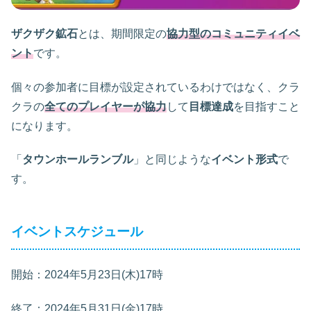
ザクザク鉱石
とは、期間限定の
協力型の
コミュニティイベ
ント
です。
個々の参加者に目標が設定されているわけではなく、クラ
クラの
全てのプレイヤーが協力
して
目標達成
を目指すこと
になります。
「
タウンホールランブル
」と同じような
イベント形式
で
す。
イベントスケジュール
開始：2024年5月23日(木)17時
終了：2024年5月31日(金)17時