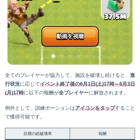
全てのプレイヤーが協力して、施設を破壊し続けると、
進
行状況
に応じて
イベント終了後の6月1日(土)17時～6月3日
(月)17時
に以下の報酬が
全プレイヤー
に解放されます。
例外として、訓練ポーションは
アイコンをタップ
すること
で獲得可能です。
目標の総破壊率
報酬